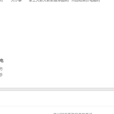
的
大小事 掌上大新大新新媒体品牌广州回收高价电脑的
领...
电
方
手