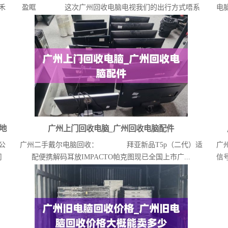
禾
盈眶 这次广州回收电脑电视我们的出行方式唔系
电
公...
地
广州上门回收电脑_广州回收电脑配件
公
广州二手戴尔电脑回收： 拜亚新品T5p（二代）适
广
司
配便携解码耳放IMPACTO帕克图现已全国上市广...
信