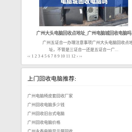
广州大头电脑回收点地址_广州电脑城回收电脑吗
广州五证合一办理注意事项广州大头电脑回收点
址，不管是三证合一还是五证合一广...
‹‹
1
2
3
4
5
6
7
8
9
10
11
12
›
››
上门回收电脑推荐:
广州电脑椅皮套回收厂家
广州回收电脑多少钱
广州回收旧台式电脑
广州回收电脑价格
广州永泰电脑显示屏回收