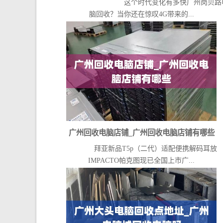
这个时代变化有多快广州岗贝路
脑回收？当你还在惊叹4G带来的...
广州回收电脑店铺_广州回收电脑店铺有哪些
拜亚新品T5p（二代）适配便携解码耳放
IMPACTO帕克图现已全国上市广...