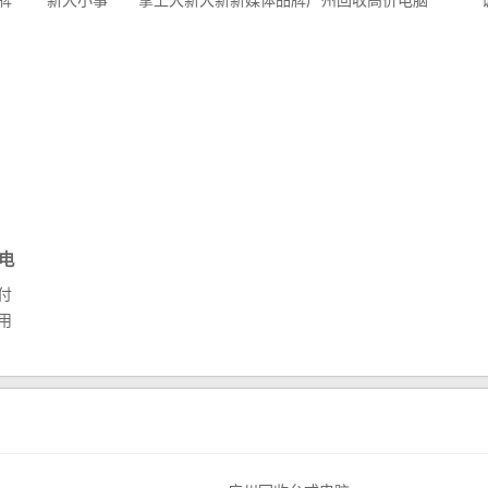
牌
新大小事 掌上大新大新新媒体品牌广州回收高价电脑
的领...
电
付
用