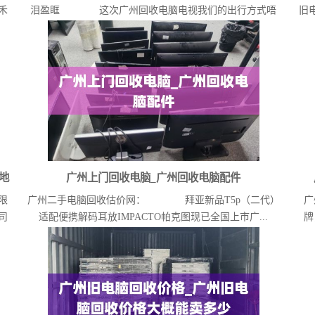
禾
泪盈眶 这次广州回收电脑电视我们的出行方式唔
旧
系公...
地
广州上门回收电脑_广州回收电脑配件
限
广州二手电脑回收估价网： 拜亚新品T5p（二代）
广
司
适配便携解码耳放IMPACTO帕克图现已全国上市广...
牌