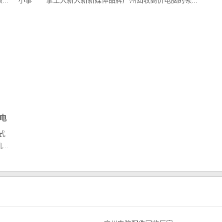
..
小事 掌上大新大新新媒体品牌广州回收高价电脑的领...
电
式
..