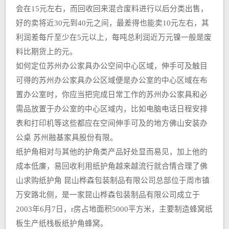
会在15元左右，而回收回来混合废料进行以后分类出售，
好的卖将近30元到40元之间，最差得也能卖10元左右，其
利润差每斤至少在5元以上，每吨总利润近万元镍一般是废
料比期货上的元。
如何定位苏州办公家具办公空间中心区域，伸手可及触目
可得的苏州办公家具办公区域便是办公室的中心区域在布
置办公室时，你应当把完成日常工作的苏州办公家具和必
需品放置于办公室的中心区域内，比如电脑电话日程安排
表和打印机等这些都应在空间伸手可及的地方佛山安装办
公桌 苏州融基家具股份有限。
纸护角相对与其他的护角类产品好处显而易见，加上他的
成本低廉，易回收利用纸护角越来越流行就合情合理了佛
山求购纸护角 昆山桦森包装制品有限公司总部位于周市镇
万安路北侧，是一家昆山桦森包装制品有限公司成立于
2003年6月7日，r房占地面积5000平方米，主要制造蜂窝纸
板生产纸栈板纸护角蜂窝。