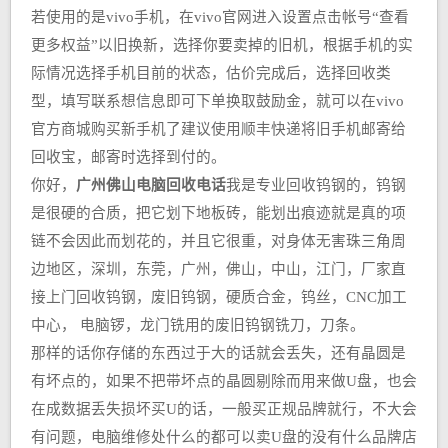
若使用的是vivo手机，在vivo官网进入设置点击帐号“查看
更多权益”以旧换新，选择你要卖掉的旧机，根据手机的实
际情况选择手机目前的状态，估价完成后，选择回收类
型，填写联系想信息即可下单换取鼓励金，就可以在vivo
官方商城购买新手机了建议使用顺丰快递将旧手机邮寄给
回收宝，邮寄时选择到付的。
你好，
广州佛山电脑回收电话
我是专业回收钨钢的，钨钢
是很硬的合质，把它划下地板砖，能划出痕迹就是真的项
链不会因此而划花的，并且它很重，对身体无害珠三角周
边地区，深圳，东莞，广州，佛山，中山，江门，厂家直
接上门回收钨钢，废旧钨钢，硬质合金，钨丝，CNC加工
中心， 电脑锣，龙门铣用的废旧钨钢铣刀，刀条。
那样的话你存储的东西过于大的话就会丢失，还有晶圆是
有坏点的，如果不把带坏点的晶圆剔除而用来做U盘，也会
在成数据丢失损坏买U的话，一般买正规品牌就行，不大会
有问题，电脑维修处什么的都可以卖U盘的没有什么品牌店