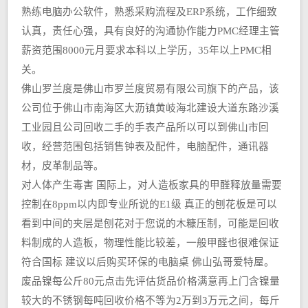
熟练电脑办公软件，熟悉采购流程及ERP系统，工作细致
认真，责任心强，具有良好的沟通协作能力PMC经理主管
薪资范围8000元月要求本科以上学历，35年以上PMC相
关。
佛山罗兰度是佛山市罗兰度贸易有限公司旗下的产品，该
公司位于佛山市南海区大沥镇黄岐海北建设大道东路沙溪
工业园且公司回收二手的手表产品所以可以到佛山市回
收，经营范围包括销售钟表及配件，电脑配件，通讯器
材，皮革制品等。
对人体产生毒害 国际上，对人造板家具的甲醛释放量需要
控制在8ppm以内即专业所说的E1级 真正的刨花板是可以
看到中间的夹层是刨花对于您说的木糠压制，可能是回收
料制成的人造板，物理性能比较差，一般甲醛也很难保证
符合国标 建议以后购买环保的电脑桌 佛山弘哥爱特屋。
废品镍每公斤80元点击先评估货品价格满意再上门含镍量
较大的不锈钢每吨回收价格不等为2万到3万元之间，每斤